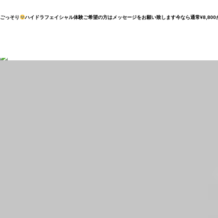
ごっそり
ハイドラフェイシャル体験ご希望の方はメッセージをお願い致します
今なら通常¥8,80
WHAT I
祖師ヶ谷大蔵店