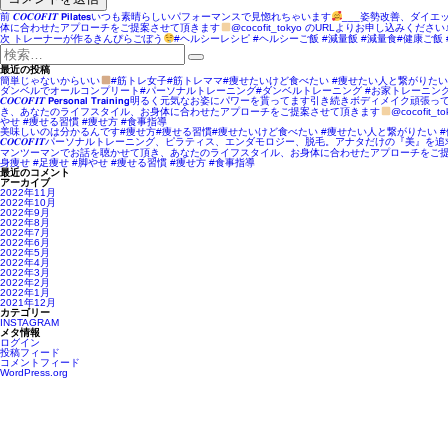
投
前
前
𝑪𝑶𝑪𝑶𝑭𝑰𝑻 𝗣𝗶𝗹𝗮𝘁𝗲𝘀いつも素晴らしいパフォーマンスで見惚れちゃいます
___姿勢改善、ダイ
稿
の
体に合わせたアプローチをご提案させて頂きます
@cocofit_tokyo のURLよりお申し込
ナ
投
次
次
トレーナーが作るきんぴらごぼう
#ヘルシーレシピ #ヘルシーご飯 #減量飯 #減量食#健康ご飯 #健康レシピ #c
ビ
稿:
の
検
ゲ
投
索:
検
ー
稿:
最近の投稿
シ
簡単じゃないからいい
#筋トレ女子#筋トレママ#痩せたいけど食べたい #痩せたい人と繋がりたい
索
ョ
ダンベルでオールコンプリート#パーソナルトレーニング#ダンベルトレーニング #お家トレーニング #胸トレ#背中トレ#尻トレ
ン
𝑪𝑶𝑪𝑶𝑭𝑰𝑻 𝗣𝗲𝗿𝘀𝗼𝗻𝗮𝗹 𝗧𝗿𝗮𝗶𝗻𝗶𝗻𝗴明るく元気なお姿にパワーを貰ってます引き続きボディメイ
き、あなたのライフスタイル、お身体に合わせたアプローチをご提案させて頂きます
@cocof
やせ #痩せる習慣 #痩せ方 #食事指導
美味しいのは分かるんです#痩せ方#痩せる習慣#痩せたいけど食べたい #痩せたい人と繋がりたい #
𝑪𝑶𝑪𝑶𝑭𝑰𝑻パーソナルトレーニング、ピラティス、エンダモロジー、脱毛。アナタだけの
マンツーマンでお話を聴かせて頂き、あなたのライフスタイル、お身体に合わせたアプローチをご
身痩せ #足痩せ #脚やせ #痩せる習慣 #痩せ方 #食事指導
最近のコメント
アーカイブ
2022年11月
2022年10月
2022年9月
2022年8月
2022年7月
2022年6月
2022年5月
2022年4月
2022年3月
2022年2月
2022年1月
2021年12月
カテゴリー
INSTAGRAM
メタ情報
ログイン
投稿フィード
コメントフィード
WordPress.org