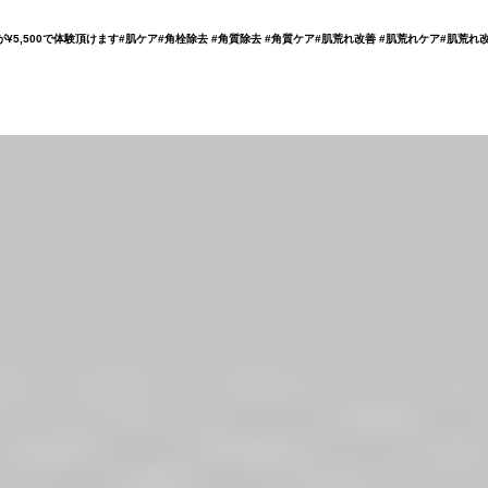
0が¥5,500で体験頂けます#肌ケア#角栓除去 #角質除去 #角質ケア#肌荒れ改善 #肌荒れケア#肌荒れ
S
MENU
TRAINER
ACCESS
FAQ
RECRUIT