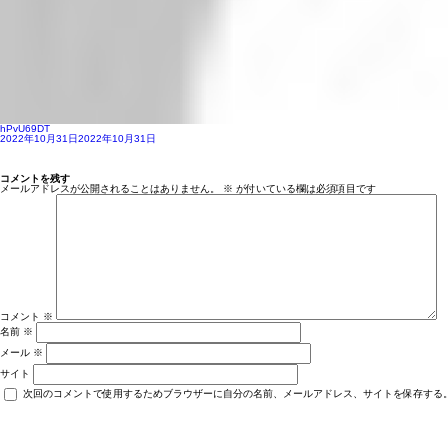
hPvU69DT
投
2022年10月31日
2022年10月31日
稿
日:
コメントを残す
メールアドレスが公開されることはありません。
※
が付いている欄は必須項目です
コメント
※
名前
※
メール
※
サイト
次回のコメントで使用するためブラウザーに自分の名前、メールアドレス、サイトを保存する