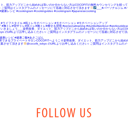
エット、筋力アップどこから始めれば良いのか分からない方はCOCOFITの無料カウンセリングを頼
みください♪ ご質問はインスタグラムのメッセージにて迅速に対応させて頂きます
___#パーソナルジム #
ookingram #cookingvideo #cookingram #japanesecooking
 #ライフスタイル #筋トレモチベーション #モチベーション #モチベーションアップ
#腕トレ#痩せる習慣 #personaltraining #dumbellworkout #workoutideas #wo
ク頑張っていきましょう
___姿勢改善、ダイエット、筋力アップどこから始めれば良いのか分からない方はCO
it_tokyo のURLよりお申し込みください♪ ご質問はインスタグラムのメッセージにて迅速に対応させて
健康レシピ #健康ご飯#あさごぱん
『美』を追求できるプライベートサロンCOCOFITへようこそ姿勢改善、ダイエット、筋力アップどこから
提案させて頂きます
@cocofit_tokyo のURLよりお申し込みください♪ ご質問はインスタグ