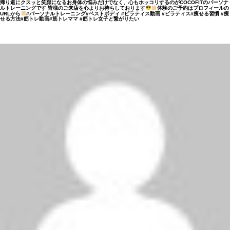
帰り道にクスッと笑顔になる
お身体の悩みだけでなく、心もホッコリするのがCOCOFITのパーソナ
ルトレーニングです 皆様のご来店を心よりお待ちしております
体験のご予約はプロフィールの
URLから
#パーソナルトレーニング#ベストボディ #ピラティス動画 #ピラティス#痩せる習慣 #痩
せる方法#筋トレ動画#筋トレママ #筋トレ女子と繋がりたい
祖師ヶ谷大蔵店