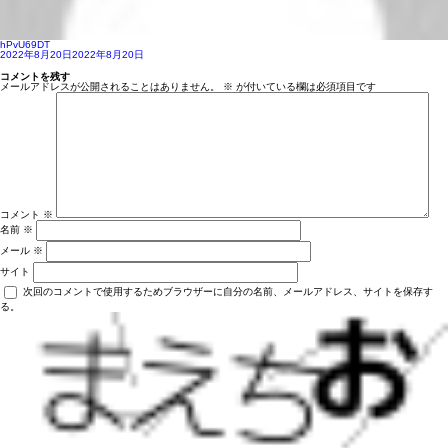
hPvU69DT
投
2022年8月20日
2022年8月20日
稿
日:
コメントを残す
メールアドレスが公開されることはありません。
※
が付いている欄は必須項目です
コメント
※
名前
※
メール
※
サイト
次回のコメントで使用するためブラウザーに自分の名前、メールアドレス、サイトを保存す
る。