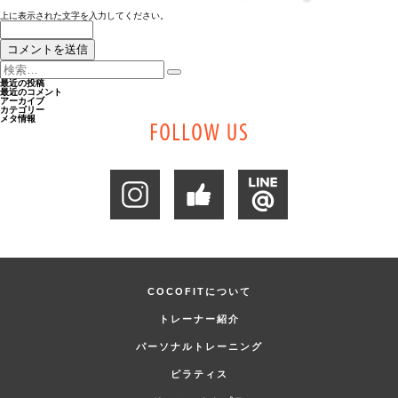
上に表示された文字を入力してください。
検
索:
検
最近の投稿
最近のコメント
索
アーカイブ
カテゴリー
メタ情報
COCOFITについて
トレーナー紹介
パーソナルトレーニング
ピラティス