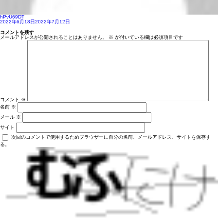
hPvU69DT
投
2022年6月18日
2022年7月12日
稿
日:
コメントを残す
メールアドレスが公開されることはありません。
※
が付いている欄は必須項目です
コメント
※
名前
※
メール
※
サイト
次回のコメントで使用するためブラウザーに自分の名前、メールアドレス、サイトを保存す
る。