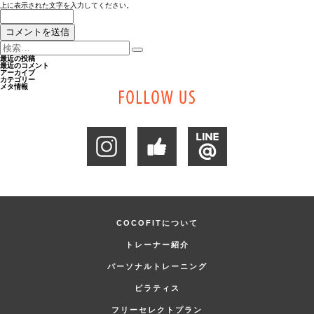
上に表示された文字を入力してください。
検
索:
検
最近の投稿
最近のコメント
索
アーカイブ
カテゴリー
メタ情報
COCOFITについて
トレーナー紹介
パーソナルトレーニング
ピラティス
フリーセレクトプラン